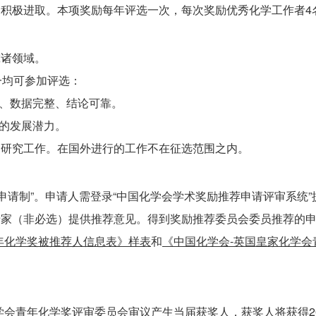
积极进取。本项奖励每年评选一次，每次奖励优秀化学工作者4
究诸领域。
一均可参加评选：
确、数据完整、结论可靠。
定的发展潜力。
的研究工作。在国外进行的工作不在征选范围之内。
申请制”。申请人需登录“中国化学会学术奖励推荐申请评审系统”
专家（非必选）提供推荐意见。得到奖励推荐委员会委员推荐的
年化学奖被推荐人信息表》样表
和
《中国化学会-英国皇家化学会
学会青年化学奖评审委员会审议产生当届获奖人，获奖人将获得20