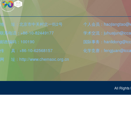
地 址：北京市中关村北一街2号
个人会员：haojiangtao@icc
联系电话：+86-10-82449177
学术交流：juhuajun@iccas
邮政编码：100190
国际事务：hanlidong@icca
传 真：+86-10-62568157
化学竞赛：fengjuan@iccas
网 址：http://www.chemsoc.org.cn
All Righ