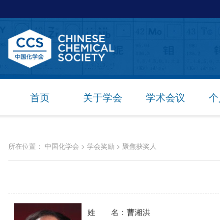
首页
关于学会
学术会议
个
所在位置：
中国化学会
>
学会奖励
>
聚焦获奖人
姓 名：曹湘洪