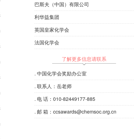
巴斯夫（中国）有限公司
奖
利华益集团
奖
英国皇家化学会
法国化学会
奖
了解更多信息请联系
奖
.
中国化学会奖励办公室
奖
.
联系人：岳老师
奖
.
电 话：010-82449177-885
奖
.
邮 箱：ccsawards@chemsoc.org.cn
奖
奖