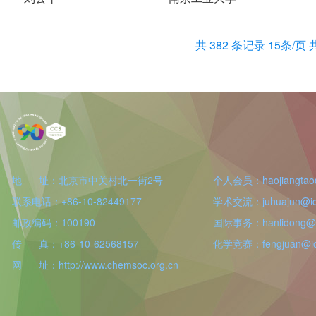
共 382 条记录 15条/页 
地 址：北京市中关村北一街2号
个人会员：haojiangtao@
联系电话：+86-10-82449177
学术交流：juhuajun@icc
邮政编码：100190
国际事务：hanlidong@ic
传 真：+86-10-62568157
化学竞赛：fengjuan@icc
网 址：http://www.chemsoc.org.cn