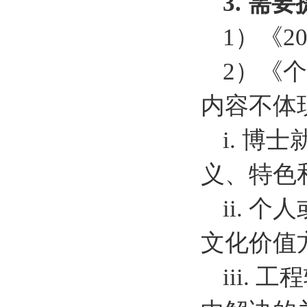
3.
需要
1）《
2）《
内容不体
i. 
义、特色
ii.
文化价值
iii