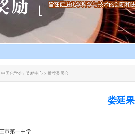
：
中国化学会
>
奖励中心
>
推荐委员会
娄延果
庄市第一中学