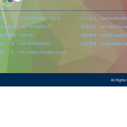
地 址：北京市中关村北一街2号
个人会员：haojiangtao@icc
联系电话：+86-10-82449177
学术交流：juhuajun@iccas
邮政编码：100190
国际事务：hanlidong@icca
传 真：+86-10-62568157
化学竞赛：fengjuan@iccas
网 址：http://www.chemsoc.org.cn
All Righ