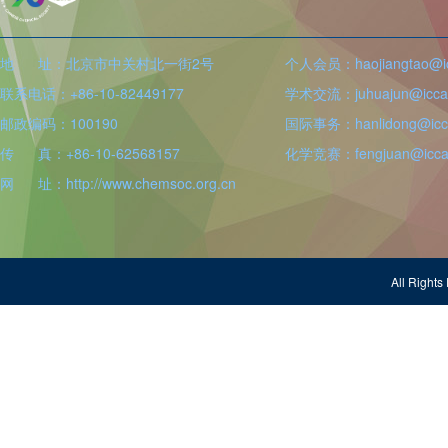
地 址：北京市中关村北一街2号
个人会员：haojiangtao@icc
联系电话：+86-10-82449177
学术交流：juhuajun@iccas
邮政编码：100190
国际事务：hanlidong@icca
传 真：+86-10-62568157
化学竞赛：fengjuan@iccas
网 址：http://www.chemsoc.org.cn
All Righ