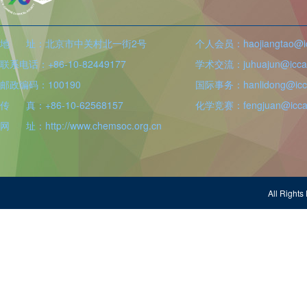
地 址：北京市中关村北一街2号
个人会员：haojiangtao@icc
联系电话：+86-10-82449177
学术交流：juhuajun@iccas
邮政编码：100190
国际事务：hanlidong@icca
传 真：+86-10-62568157
化学竞赛：fengjuan@iccas
网 址：http://www.chemsoc.org.cn
All Righ