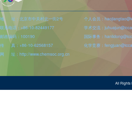
地 址：北京市中关村北一街2号
个人会员：haojiangtao@icc
联系电话：+86-10-82449177
学术交流：juhuajun@iccas
邮政编码：100190
国际事务：hanlidong@icca
传 真：+86-10-62568157
化学竞赛：fengjuan@iccas
网 址：http://www.chemsoc.org.cn
All Righ