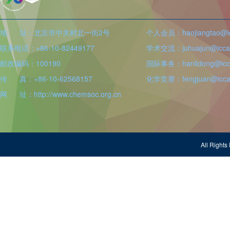
地 址：北京市中关村北一街2号
个人会员：haojiangtao@icc
联系电话：+86-10-82449177
学术交流：juhuajun@iccas
邮政编码：100190
国际事务：hanlidong@icca
传 真：+86-10-62568157
化学竞赛：fengjuan@iccas
网 址：http://www.chemsoc.org.cn
All Righ