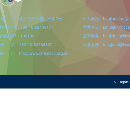
地 址：北京市中关村北一街2号
个人会员：haojiangtao@icc
联系电话：+86-10-82449177
学术交流：juhuajun@iccas
邮政编码：100190
国际事务：hanlidong@icca
传 真：+86-10-62568157
化学竞赛：fengjuan@iccas
网 址：http://www.chemsoc.org.cn
All Righ