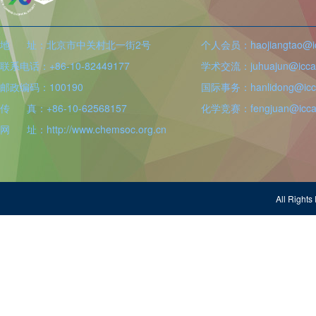
地 址：北京市中关村北一街2号
个人会员：haojiangtao@icc
联系电话：+86-10-82449177
学术交流：juhuajun@iccas
邮政编码：100190
国际事务：hanlidong@icca
传 真：+86-10-62568157
化学竞赛：fengjuan@iccas
网 址：http://www.chemsoc.org.cn
All Righ