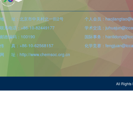
地 址：北京市中关村北一街2号
个人会员：haojiangtao@icc
联系电话：+86-10-82449177
学术交流：juhuajun@iccas
邮政编码：100190
国际事务：hanlidong@icca
传 真：+86-10-62568157
化学竞赛：fengjuan@iccas
网 址：http://www.chemsoc.org.cn
All Righ