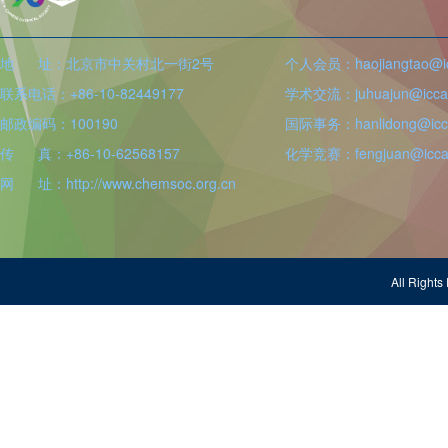
地 址：北京市中关村北一街2号
个人会员：haojiangtao@icc
联系电话：+86-10-82449177
学术交流：juhuajun@iccas
邮政编码：100190
国际事务：hanlidong@icca
传 真：+86-10-62568157
化学竞赛：fengjuan@iccas
网 址：http://www.chemsoc.org.cn
All Righ