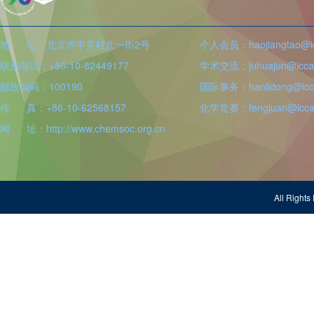
地 址：北京市中关村北一街2号
个人会员：haojiangtao@icc
联系电话：+86-10-82449177
学术交流：juhuajun@iccas
邮政编码：100190
国际事务：hanlidong@icca
传 真：+86-10-62568157
化学竞赛：fengjuan@iccas
网 址：http://www.chemsoc.org.cn
All Righ