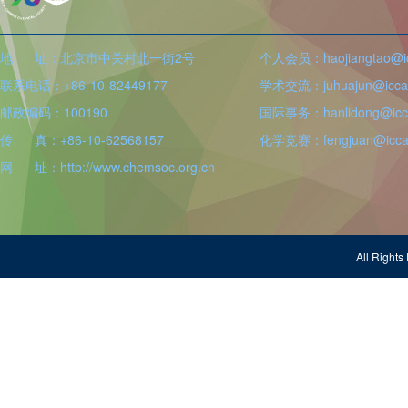
地 址：北京市中关村北一街2号
个人会员：haojiangtao@icc
联系电话：+86-10-82449177
学术交流：juhuajun@iccas
邮政编码：100190
国际事务：hanlidong@icca
传 真：+86-10-62568157
化学竞赛：fengjuan@iccas
网 址：http://www.chemsoc.org.cn
All Righ