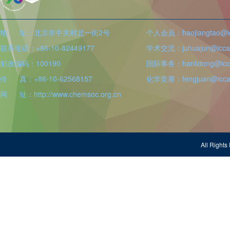
地 址：北京市中关村北一街2号
个人会员：haojiangtao@icc
联系电话：+86-10-82449177
学术交流：juhuajun@iccas
邮政编码：100190
国际事务：hanlidong@icca
传 真：+86-10-62568157
化学竞赛：fengjuan@iccas
网 址：http://www.chemsoc.org.cn
All Righ