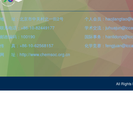
地 址：北京市中关村北一街2号
个人会员：haojiangtao@icc
联系电话：+86-10-82449177
学术交流：juhuajun@iccas
邮政编码：100190
国际事务：hanlidong@icca
传 真：+86-10-62568157
化学竞赛：fengjuan@iccas
网 址：http://www.chemsoc.org.cn
All Righ