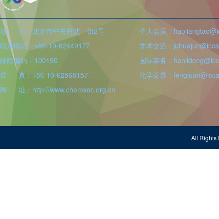
地 址：北京市中关村北一街2号
个人会员：haojiangtao@icc
联系电话：+86-10-82449177
学术交流：juhuajun@iccas
邮政编码：100190
国际事务：hanlidong@icca
传 真：+86-10-62568157
化学竞赛：fengjuan@iccas
网 址：http://www.chemsoc.org.cn
All Righ