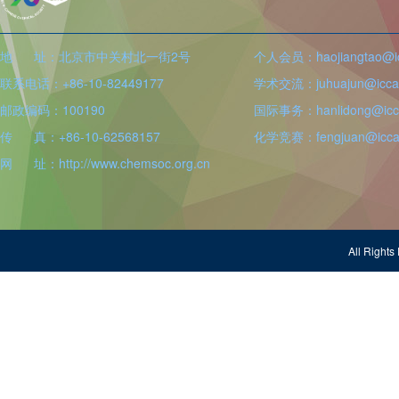
地 址：北京市中关村北一街2号
个人会员：haojiangtao@icc
联系电话：+86-10-82449177
学术交流：juhuajun@iccas
邮政编码：100190
国际事务：hanlidong@icca
传 真：+86-10-62568157
化学竞赛：fengjuan@iccas
网 址：http://www.chemsoc.org.cn
All Righ