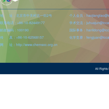
地 址：北京市中关村北一街2号
个人会员：haojiangtao@icc
联系电话：+86-10-82449177
学术交流：juhuajun@iccas
邮政编码：100190
国际事务：hanlidong@icca
传 真：+86-10-62568157
化学竞赛：fengjuan@iccas
网 址：http://www.chemsoc.org.cn
All Righ