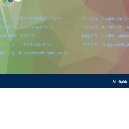
地 址：北京市中关村北一街2号
个人会员：haojiangtao@icc
联系电话：+86-10-82449177
学术交流：juhuajun@iccas
邮政编码：100190
国际事务：hanlidong@icca
传 真：+86-10-62568157
化学竞赛：fengjuan@iccas
网 址：http://www.chemsoc.org.cn
All Righ