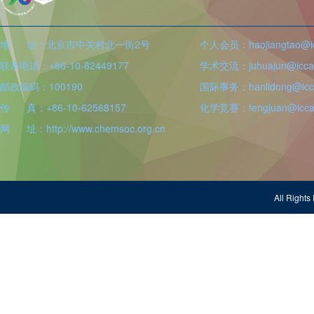
地 址：北京市中关村北一街2号
个人会员：haojiangtao@icc
联系电话：+86-10-82449177
学术交流：juhuajun@iccas
邮政编码：100190
国际事务：hanlidong@icca
传 真：+86-10-62568157
化学竞赛：fengjuan@iccas
网 址：http://www.chemsoc.org.cn
All Righ