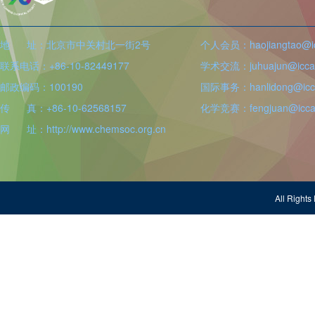
地 址：北京市中关村北一街2号
个人会员：haojiangtao@icc
联系电话：+86-10-82449177
学术交流：juhuajun@iccas
邮政编码：100190
国际事务：hanlidong@icca
传 真：+86-10-62568157
化学竞赛：fengjuan@iccas
网 址：http://www.chemsoc.org.cn
All Righ