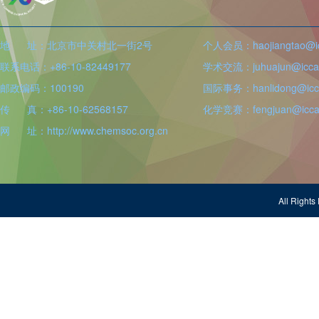
地 址：北京市中关村北一街2号
个人会员：haojiangtao@icc
联系电话：+86-10-82449177
学术交流：juhuajun@iccas
邮政编码：100190
国际事务：hanlidong@icca
传 真：+86-10-62568157
化学竞赛：fengjuan@iccas
网 址：http://www.chemsoc.org.cn
All Righ