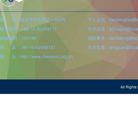
地 址：北京市中关村北一街2号
个人会员：haojiangtao@icc
联系电话：+86-10-82449177
学术交流：juhuajun@iccas
邮政编码：100190
国际事务：hanlidong@icca
传 真：+86-10-62568157
化学竞赛：fengjuan@iccas
网 址：http://www.chemsoc.org.cn
All Righ