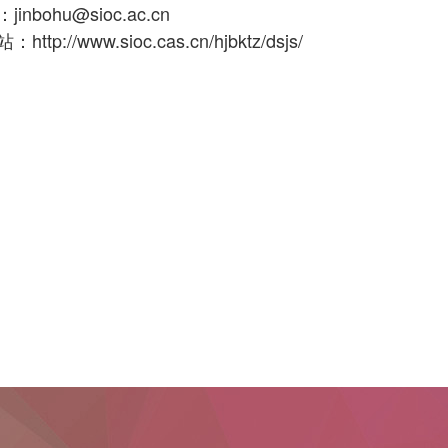
nbohu@sioc.ac.cn
tp://www.sioc.cas.cn/hjbktz/dsjs/