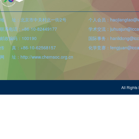
地 址：北京市中关村北一街2号
个人会员：haojiangtao@icc
联系电话：+86-10-82449177
学术交流：juhuajun@iccas
邮政编码：100190
国际事务：hanlidong@icca
传 真：+86-10-62568157
化学竞赛：fengjuan@iccas
网 址：http://www.chemsoc.org.cn
All Righ