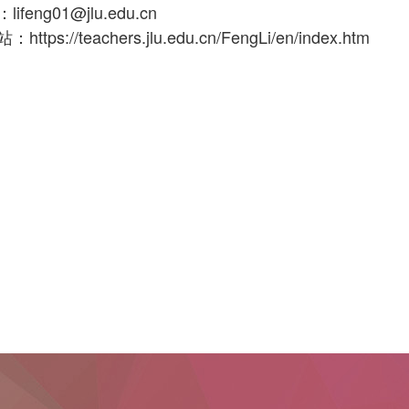
feng01@jlu.edu.cn
tps://teachers.jlu.edu.cn/FengLi/en/index.htm