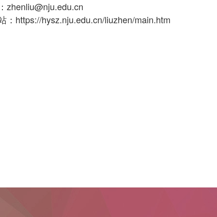
enliu@nju.edu.cn
tps://hysz.nju.edu.cn/liuzhen/main.htm