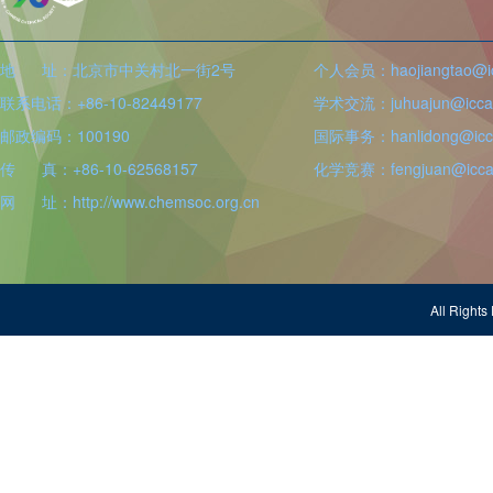
地 址：北京市中关村北一街2号
个人会员：haojiangtao@icc
联系电话：+86-10-82449177
学术交流：juhuajun@iccas
邮政编码：100190
国际事务：hanlidong@icca
传 真：+86-10-62568157
化学竞赛：fengjuan@iccas
网 址：http://www.chemsoc.org.cn
All Righ