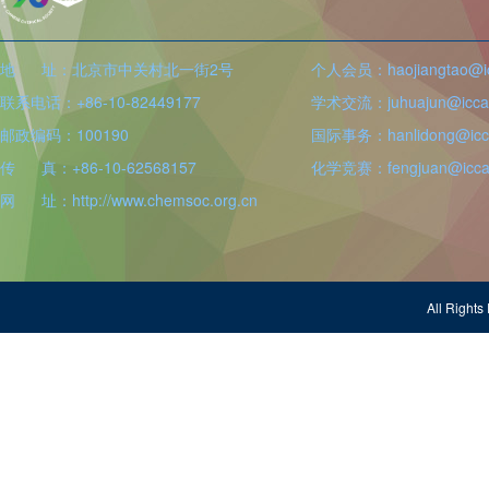
地 址：北京市中关村北一街2号
个人会员：haojiangtao@icc
联系电话：+86-10-82449177
学术交流：juhuajun@iccas
邮政编码：100190
国际事务：hanlidong@icca
传 真：+86-10-62568157
化学竞赛：fengjuan@iccas
网 址：http://www.chemsoc.org.cn
All Righ