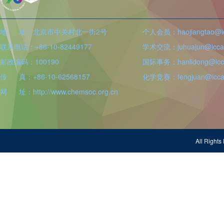
地 址：北京市中关村北一街2号
个人会员：haojiangtao@icc
联系电话：+86-10-82449177
学术交流：juhuajun@iccas
邮政编码：100190
国际事务：hanlidong@icca
传 真：+86-10-62568157
化学竞赛：fengjuan@iccas
网 址：http://www.chemsoc.org.cn
All Righ