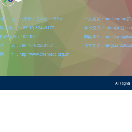
地 址：北京市中关村北一街2号
个人会员：haojiangtao@icc
联系电话：+86-10-82449177
学术交流：juhuajun@iccas
邮政编码：100190
国际事务：hanlidong@icca
传 真：+86-10-62568157
化学竞赛：fengjuan@iccas
网 址：http://www.chemsoc.org.cn
All Righ