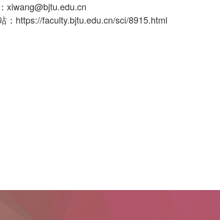
iwang@bjtu.edu.cn
tps://faculty.bjtu.edu.cn/sci/8915.html