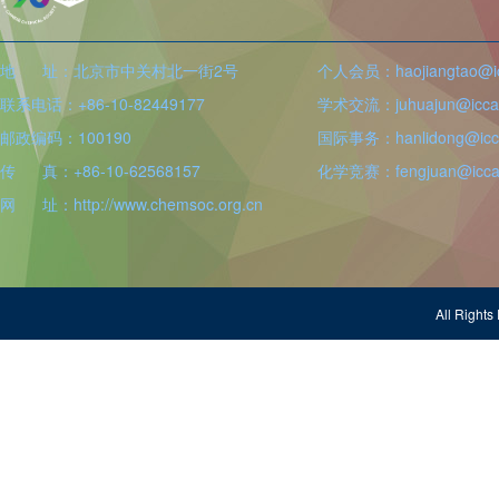
地 址：北京市中关村北一街2号
个人会员：haojiangtao@icc
联系电话：+86-10-82449177
学术交流：juhuajun@iccas
邮政编码：100190
国际事务：hanlidong@icca
传 真：+86-10-62568157
化学竞赛：fengjuan@iccas
网 址：http://www.chemsoc.org.cn
All Righ