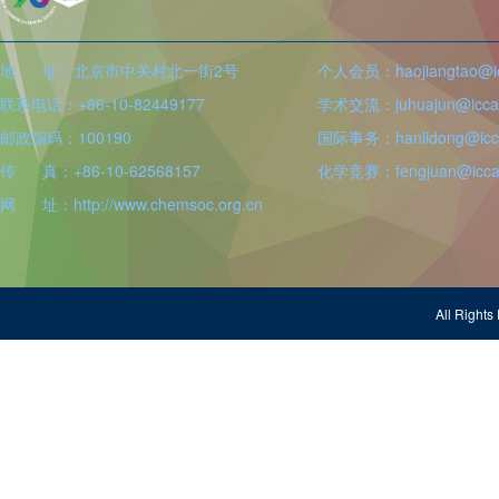
地 址：北京市中关村北一街2号
个人会员：haojiangtao@icc
联系电话：+86-10-82449177
学术交流：juhuajun@iccas
邮政编码：100190
国际事务：hanlidong@icca
传 真：+86-10-62568157
化学竞赛：fengjuan@iccas
网 址：http://www.chemsoc.org.cn
All Righ