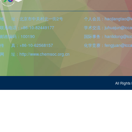
地 址：北京市中关村北一街2号
个人会员：haojiangtao@icc
联系电话：+86-10-82449177
学术交流：juhuajun@iccas
邮政编码：100190
国际事务：hanlidong@icca
传 真：+86-10-62568157
化学竞赛：fengjuan@iccas
网 址：http://www.chemsoc.org.cn
All Righ