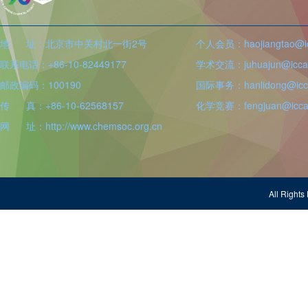
地 址：北京市中关村北一街2号
个人会员：haojiangtao@icc
联系电话：+86-10-82449177
学术交流：juhuajun@iccas
邮政编码：100190
国际事务：hanlidong@icca
传 真：+86-10-62568157
化学竞赛：fengjuan@iccas
网 址：http://www.chemsoc.org.cn
All Righ