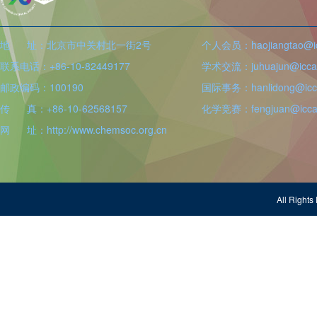
地 址：北京市中关村北一街2号
个人会员：haojiangtao@icc
联系电话：+86-10-82449177
学术交流：juhuajun@iccas
邮政编码：100190
国际事务：hanlidong@icca
传 真：+86-10-62568157
化学竞赛：fengjuan@iccas
网 址：http://www.chemsoc.org.cn
All Righ