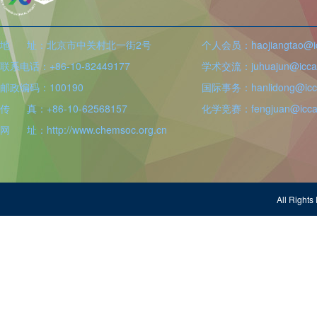
地 址：北京市中关村北一街2号
个人会员：haojiangtao@icc
联系电话：+86-10-82449177
学术交流：juhuajun@iccas
邮政编码：100190
国际事务：hanlidong@icca
传 真：+86-10-62568157
化学竞赛：fengjuan@iccas
网 址：http://www.chemsoc.org.cn
All Righ