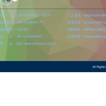
地 址：北京市中关村北一街2号
个人会员：haojiangtao@icc
联系电话：+86-10-82449177
学术交流：juhuajun@iccas
邮政编码：100190
国际事务：hanlidong@icca
传 真：+86-10-62568157
化学竞赛：fengjuan@iccas
网 址：http://www.chemsoc.org.cn
All Righ