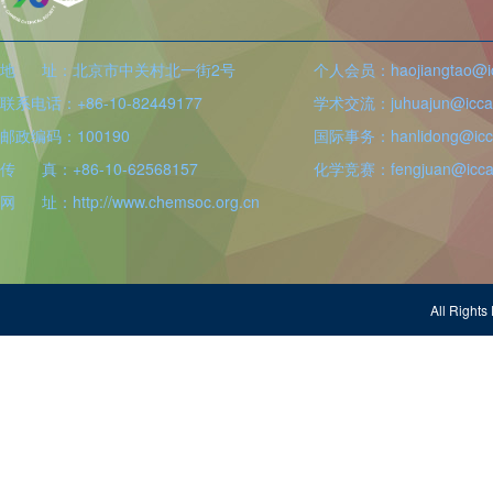
地 址：北京市中关村北一街2号
个人会员：haojiangtao@icc
联系电话：+86-10-82449177
学术交流：juhuajun@iccas
邮政编码：100190
国际事务：hanlidong@icca
传 真：+86-10-62568157
化学竞赛：fengjuan@iccas
网 址：http://www.chemsoc.org.cn
All Righ