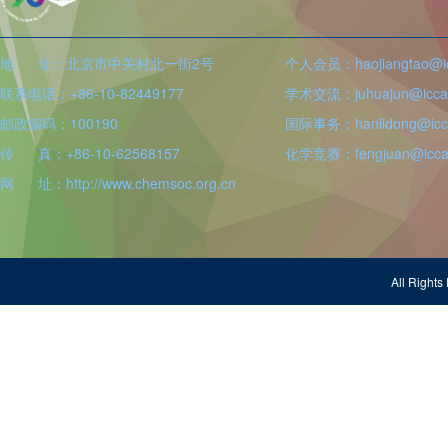
地 址：北京市中关村北一街2号
个人会员：haojiangtao@icc
联系电话：+86-10-82449177
学术交流：juhuajun@iccas
邮政编码：100190
国际事务：hanlidong@icca
传 真：+86-10-62568157
化学竞赛：fengjuan@iccas
网 址：http://www.chemsoc.org.cn
All Righ