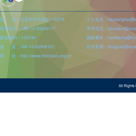
地 址：北京市中关村北一街2号
个人会员：haojiangtao@icc
联系电话：+86-10-82449177
学术交流：juhuajun@iccas
邮政编码：100190
国际事务：hanlidong@icca
传 真：+86-10-62568157
化学竞赛：fengjuan@iccas
网 址：http://www.chemsoc.org.cn
All Righ