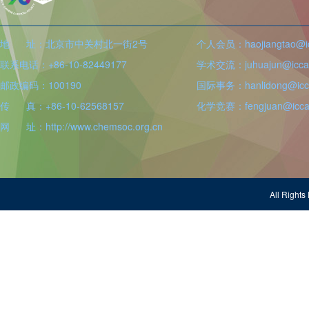
地 址：北京市中关村北一街2号
个人会员：haojiangtao@icc
联系电话：+86-10-82449177
学术交流：juhuajun@iccas
邮政编码：100190
国际事务：hanlidong@icca
传 真：+86-10-62568157
化学竞赛：fengjuan@iccas
网 址：http://www.chemsoc.org.cn
All Righ