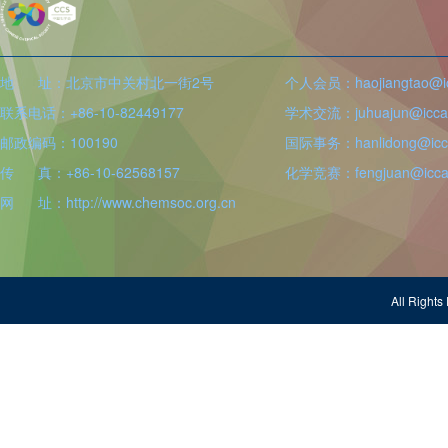
地 址：北京市中关村北一街2号
个人会员：haojiangtao@icc
联系电话：+86-10-82449177
学术交流：juhuajun@iccas
邮政编码：100190
国际事务：hanlidong@icca
传 真：+86-10-62568157
化学竞赛：fengjuan@iccas
网 址：http://www.chemsoc.org.cn
All Righ