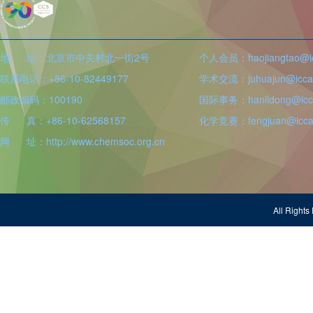
地 址：北京市中关村北一街2号
个人会员：haojiangtao@icc
联系电话：+86-10-82449177
学术交流：juhuajun@iccas
邮政编码：100190
国际事务：hanlidong@icca
传 真：+86-10-62568157
化学竞赛：fengjuan@iccas
网 址：http://www.chemsoc.org.cn
All Righ