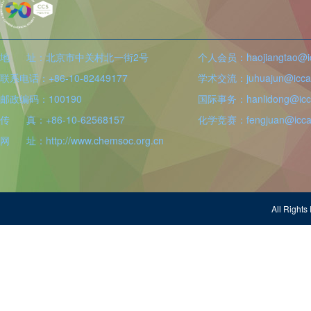
地 址：北京市中关村北一街2号
个人会员：haojiangtao@icc
联系电话：+86-10-82449177
学术交流：juhuajun@iccas
邮政编码：100190
国际事务：hanlidong@icca
传 真：+86-10-62568157
化学竞赛：fengjuan@iccas
网 址：http://www.chemsoc.org.cn
All Righ